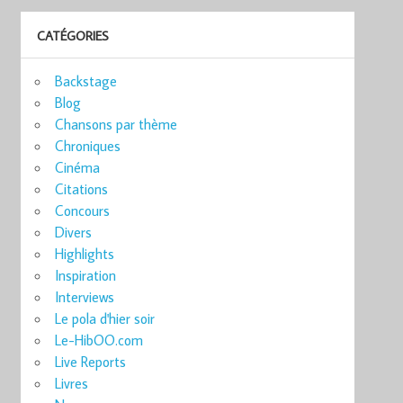
CATÉGORIES
Backstage
Blog
Chansons par thème
Chroniques
Cinéma
Citations
Concours
Divers
Highlights
Inspiration
Interviews
Le pola d'hier soir
Le-HibOO.com
Live Reports
Livres