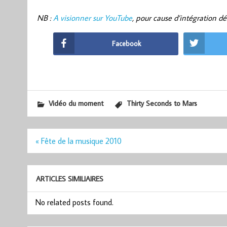
NB :
A visionner sur YouTube
, pour cause d’intégration d
Facebook
Vidéo du moment
Thirty Seconds to Mars
Navigation
« Fête de la musique 2010
de
l’article
ARTICLES SIMILIAIRES
No related posts found.