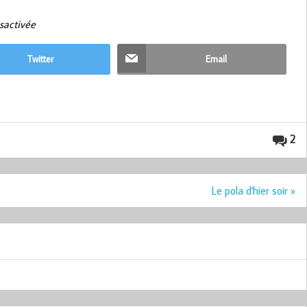
ésactivée
Twitter
Email
2
Le pola d'hier soir »