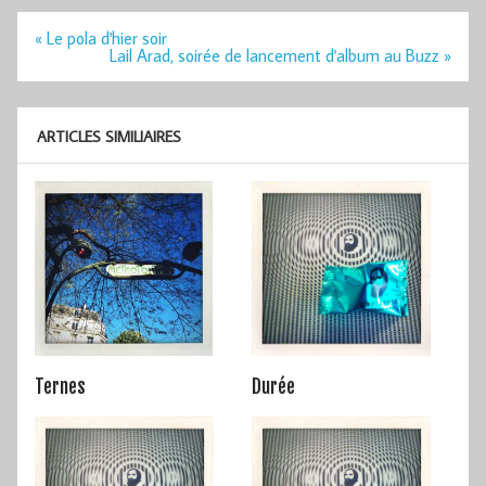
Navigation
« Le pola d'hier soir
de
Lail Arad, soirée de lancement d'album au Buzz »
l’article
ARTICLES SIMILIAIRES
Ternes
Durée