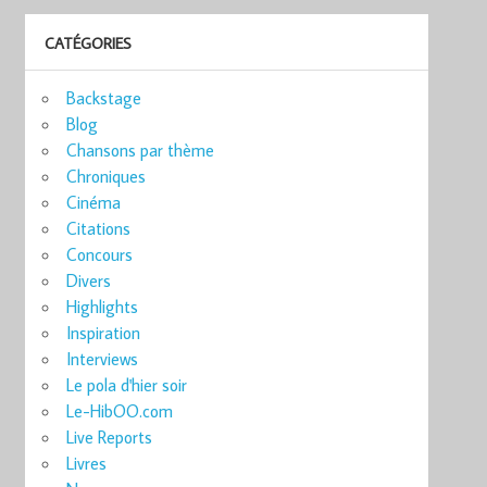
CATÉGORIES
Backstage
Blog
Chansons par thème
Chroniques
Cinéma
Citations
Concours
Divers
Highlights
Inspiration
Interviews
Le pola d'hier soir
Le-HibOO.com
Live Reports
Livres