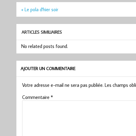
Navigation
« Le pola d'hier soir
de
l’article
ARTICLES SIMILIAIRES
No related posts found.
AJOUTER UN COMMENTAIRE
Votre adresse e-mail ne sera pas publiée.
Les champs obli
Commentaire
*