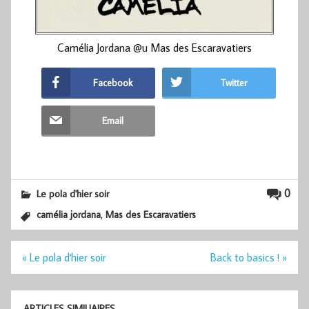
Camélia Jordana @u Mas des Escaravatiers
Facebook
Twitter
Email
0
Le pola d'hier soir
,
camélia jordana
Mas des Escaravatiers
Navigation
« Le pola d'hier soir
Back to basics ! »
de
l’article
ARTICLES SIMILIAIRES