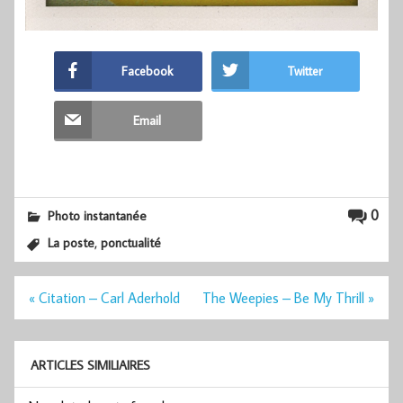
Facebook
Twitter
Email
0
Photo instantanée
,
La poste
ponctualité
Navigation
« Citation – Carl Aderhold
The Weepies – Be My Thrill »
de
l’article
ARTICLES SIMILIAIRES