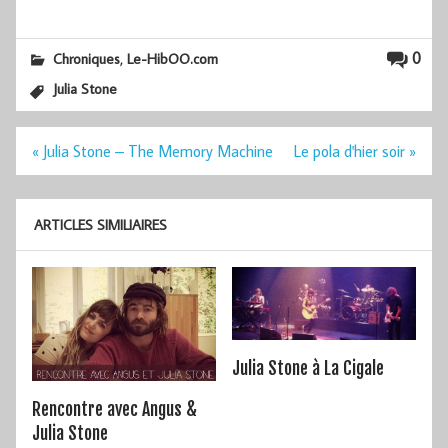
,
0
Chroniques
Le-HibOO.com
Julia Stone
Navigation
« Julia Stone – The Memory Machine
Le pola d'hier soir »
de
l’article
ARTICLES SIMILIAIRES
Julia Stone à La Cigale
Rencontre avec Angus &
Julia Stone