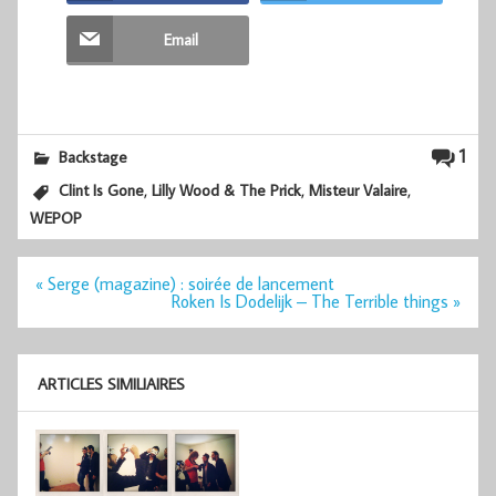
Email
1
Backstage
,
,
,
Clint Is Gone
Lilly Wood & The Prick
Misteur Valaire
WEPOP
Navigation
« Serge (magazine) : soirée de lancement
de
Roken Is Dodelijk – The Terrible things »
l’article
ARTICLES SIMILIAIRES