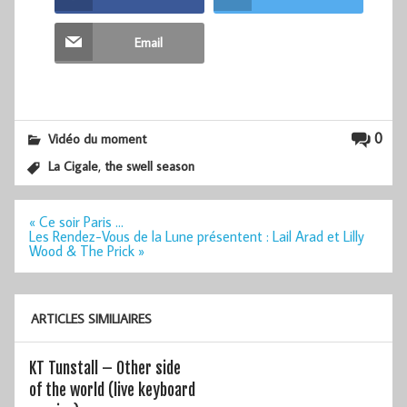
Email
0
Vidéo du moment
,
La Cigale
the swell season
Navigation
« Ce soir Paris …
de
Les Rendez-Vous de la Lune présentent : Lail Arad et Lilly
l’article
Wood & The Prick »
ARTICLES SIMILIAIRES
KT Tunstall – Other side
of the world (live keyboard