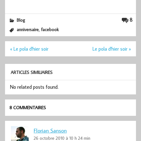
8
Blog
,
anniversaire
facebook
Navigation
« Le pola d'hier soir
Le pola d'hier soir »
de
l’article
ARTICLES SIMILIAIRES
No related posts found.
8 COMMENTAIRES
Florian Sanson
26 octobre 2010 à 10 h 24 min