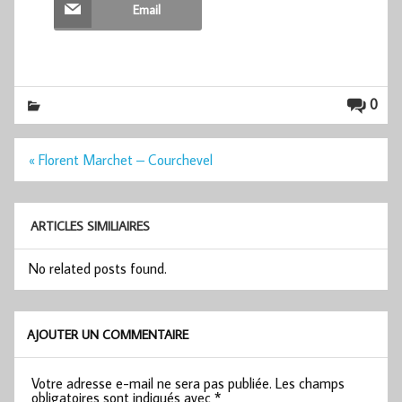
Email
0
Navigation
« Florent Marchet – Courchevel
de
l’article
ARTICLES SIMILIAIRES
No related posts found.
AJOUTER UN COMMENTAIRE
Votre adresse e-mail ne sera pas publiée.
Les champs
obligatoires sont indiqués avec
*