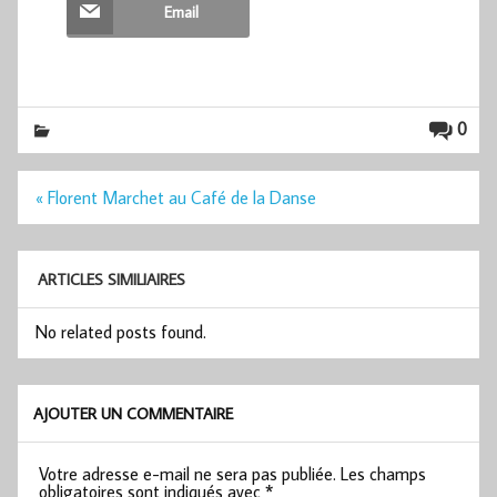
Email
0
Navigation
« Florent Marchet au Café de la Danse
de
l’article
ARTICLES SIMILIAIRES
No related posts found.
AJOUTER UN COMMENTAIRE
Votre adresse e-mail ne sera pas publiée.
Les champs
obligatoires sont indiqués avec
*