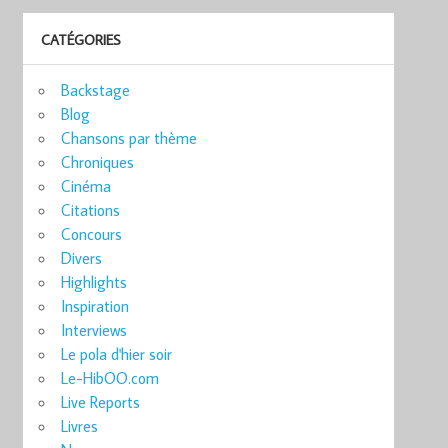
CATÉGORIES
Backstage
Blog
Chansons par thème
Chroniques
Cinéma
Citations
Concours
Divers
Highlights
Inspiration
Interviews
Le pola d'hier soir
Le-HibOO.com
Live Reports
Livres