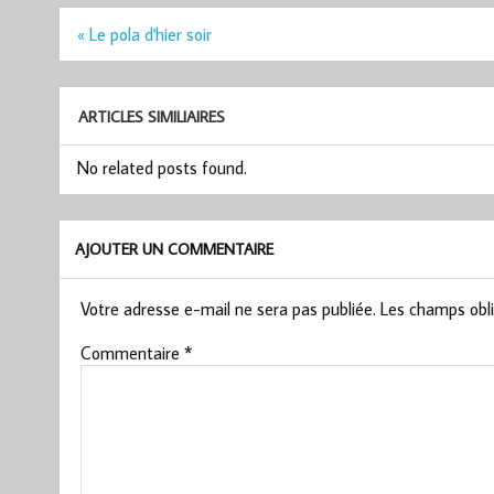
Navigation
« Le pola d'hier soir
de
l’article
ARTICLES SIMILIAIRES
No related posts found.
AJOUTER UN COMMENTAIRE
Votre adresse e-mail ne sera pas publiée.
Les champs obli
Commentaire
*