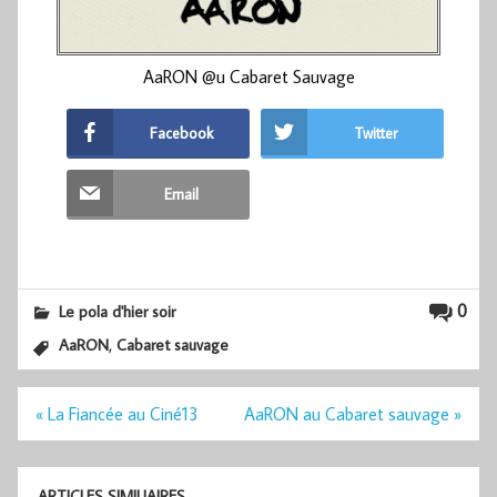
AaRON @u Cabaret Sauvage
Facebook
Twitter
Email
0
Le pola d'hier soir
,
AaRON
Cabaret sauvage
Navigation
« La Fiancée au Ciné13
AaRON au Cabaret sauvage »
de
l’article
ARTICLES SIMILIAIRES