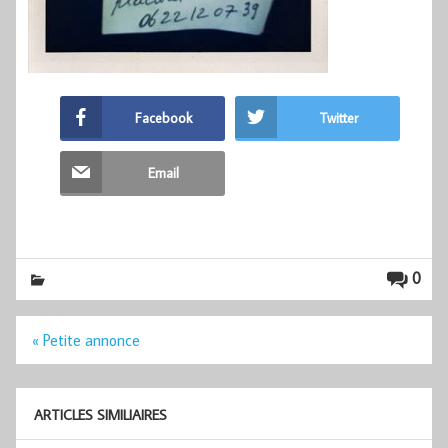
Facebook
Twitter
Email
0
Navigation
« Petite annonce
de
l’article
ARTICLES SIMILIAIRES