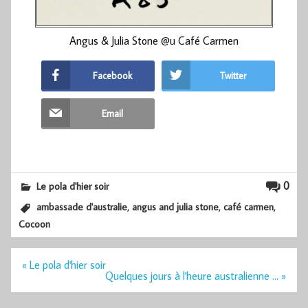
Angus & Julia Stone @u Café Carmen
Facebook
Twitter
Email
0
Le pola d'hier soir
,
,
,
ambassade d'australie
angus and julia stone
café carmen
Cocoon
Navigation
« Le pola d'hier soir
de
Quelques jours à l'heure australienne … »
l’article