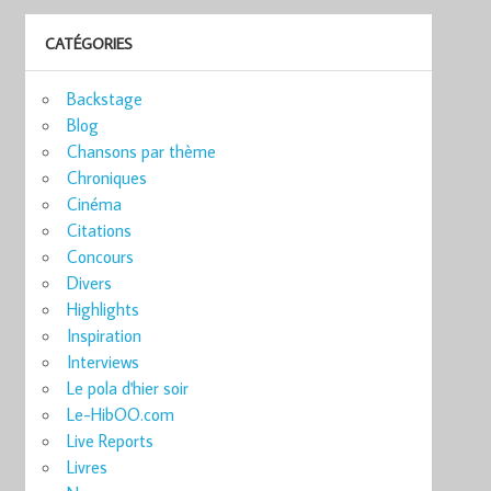
CATÉGORIES
Backstage
Blog
Chansons par thème
Chroniques
Cinéma
Citations
Concours
Divers
Highlights
Inspiration
Interviews
Le pola d'hier soir
Le-HibOO.com
Live Reports
Livres