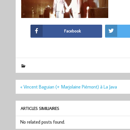
Facebook
Navigation
« Vincent Baguian (+ Marjolaine Piémont) à La Java
de
l’article
ARTICLES SIMILIAIRES
No related posts found.