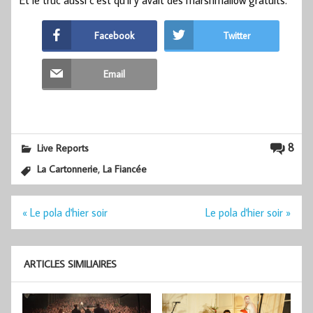
Et le truc aussi c’est qu’il y avait des marshmallow gratuits.
Facebook
Twitter
Email
8
Live Reports
,
La Cartonnerie
La Fiancée
Navigation
« Le pola d'hier soir
Le pola d'hier soir »
de
l’article
ARTICLES SIMILIAIRES