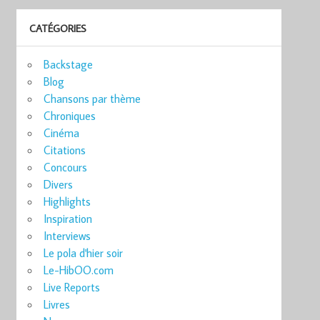
CATÉGORIES
Backstage
Blog
Chansons par thème
Chroniques
Cinéma
Citations
Concours
Divers
Highlights
Inspiration
Interviews
Le pola d'hier soir
Le-HibOO.com
Live Reports
Livres