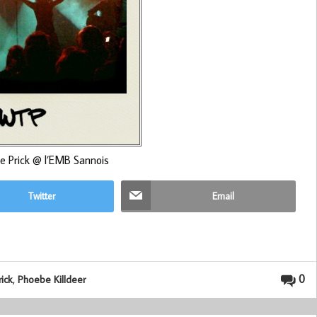
e Prick @ l’EMB Sannois
Twitter
Email
,
0
ick
Phoebe Killdeer