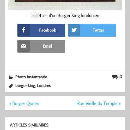
Toilettes d’un Burger King londonien
Facebook
Twitter
Email
0
Photo instantanée
,
burger king
Londres
Navigation
« Burger Queen
Rue Vieille du Temple »
de
l’article
ARTICLES SIMILIAIRES