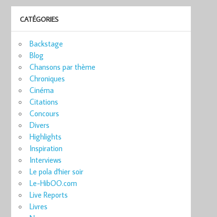
CATÉGORIES
Backstage
Blog
Chansons par thème
Chroniques
Cinéma
Citations
Concours
Divers
Highlights
Inspiration
Interviews
Le pola d'hier soir
Le-HibOO.com
Live Reports
Livres