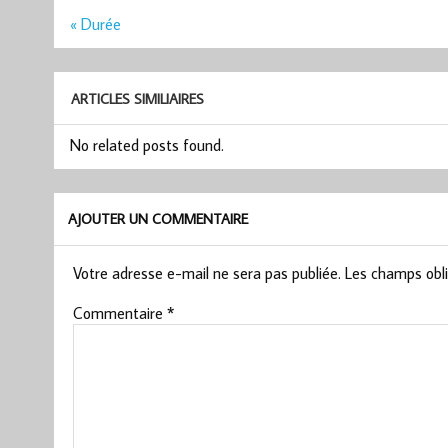
Navigation
« Durée
de
l’article
ARTICLES SIMILIAIRES
No related posts found.
AJOUTER UN COMMENTAIRE
Votre adresse e-mail ne sera pas publiée.
Les champs obli
Commentaire
*