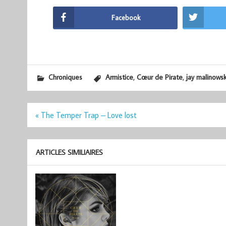
Facebook
,
,
Chroniques
Armistice
Cœur de Pirate
jay malinowsk
Navigation
« The Temper Trap – Love lost
de
l’article
ARTICLES SIMILIAIRES