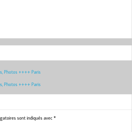
s, Photos ++++ Paris
s, Photos ++++ Paris
gatoires sont indiqués avec
*