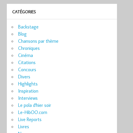
CATÉGORIES
Backstage
Blog
Chansons par thème
Chroniques
Cinéma
Citations
Concours
Divers
Highlights
Inspiration
Interviews
Le pola d'hier soir
Le-HibOO.com
Live Reports
Livres