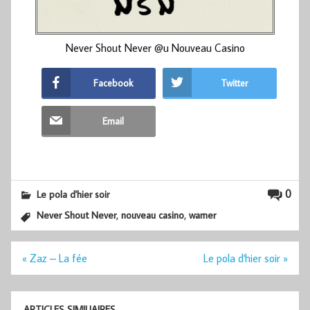
Never Shout Never @u Nouveau Casino
Facebook
Twitter
Email
0
Le pola d'hier soir
,
,
Never Shout Never
nouveau casino
warner
Navigation
« Zaz – La fée
Le pola d'hier soir »
de
l’article
ARTICLES SIMILIAIRES