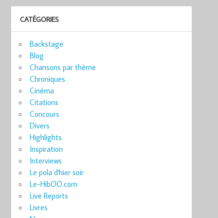
CATÉGORIES
Backstage
Blog
Chansons par thème
Chroniques
Cinéma
Citations
Concours
Divers
Highlights
Inspiration
Interviews
Le pola d'hier soir
Le-HibOO.com
Live Reports
Livres