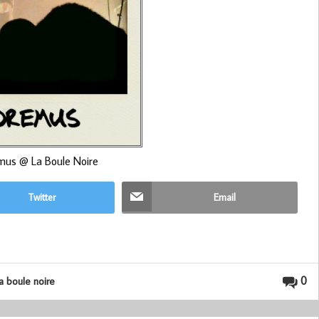
mus @ La Boule Noire
Twitter
Email
0
la boule noire