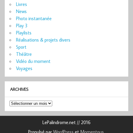
Livres
News
Photo instantanée
Play 3
Playlists
Réalisations & projets divers
Sport
Théâtre
Vidéo du moment
Voyages
ARCHIVES
Archives
LePalindrome.net // 2016
Propulsé par
WordPress
et
Momentous
.