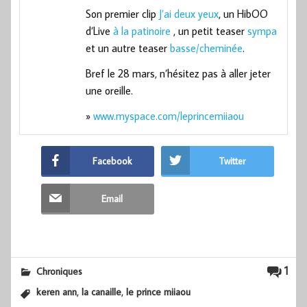
Son premier clip
J’ai deux yeux
, un HibOO
d’Live
à la patinoire
, un petit teaser
sympa
et un autre teaser
basse/cheminée
.
Bref le 28 mars, n’hésitez pas à aller jeter
une oreille.
»
www.myspace.com/leprincemiiaou
Facebook
Twitter
Email
1
Chroniques
,
,
keren ann
la canaille
le prince miiaou