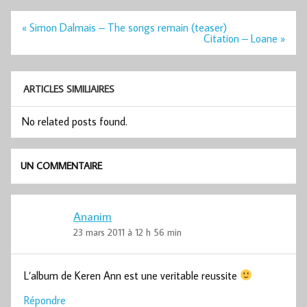
Navigation
« Simon Dalmais – The songs remain (teaser)
de
Citation – Loane »
l’article
ARTICLES SIMILIAIRES
No related posts found.
UN COMMENTAIRE
Ananim
23 mars 2011 à 12 h 56 min
L’album de Keren Ann est une veritable reussite
Répondre