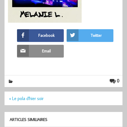
Facebook
Twitter
Email
0
Navigation
« Le pola d'hier soir
de
l’article
ARTICLES SIMILIAIRES