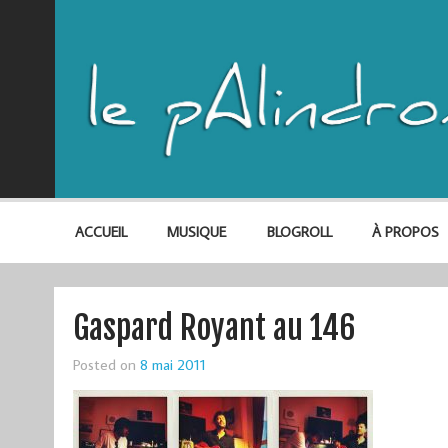
ACCUEIL
MUSIQUE
BLOGROLL
À PROPOS
Gaspard Royant au 146
Posted on
8 mai 2011