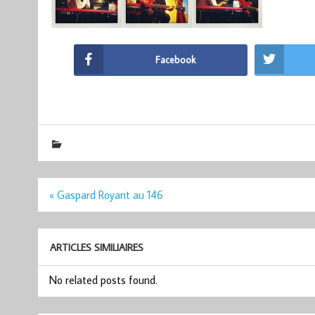
Facebook
Navigation
« Gaspard Royant au 146
de
l’article
ARTICLES SIMILIAIRES
No related posts found.