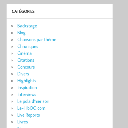
CATÉGORIES
Backstage
Blog
Chansons par thème
Chroniques
Cinéma
Citations
Concours
Divers
Highlights
Inspiration
Interviews
Le pola d'hier soir
Le-HibOO.com
Live Reports
Livres