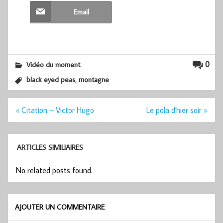
Email
0
Vidéo du moment
,
black eyed peas
montagne
Navigation
« Citation – Victor Hugo
Le pola d'hier soir »
de
l’article
ARTICLES SIMILIAIRES
No related posts found.
AJOUTER UN COMMENTAIRE