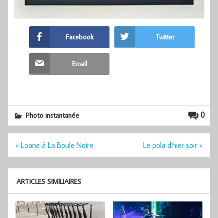
Facebook
Twitter
Email
0
Photo instantanée
Navigation
« Loane à La Boule Noire
Le pola d'hier soir »
de
l’article
ARTICLES SIMILIAIRES