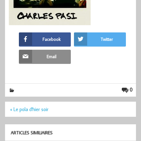
Facebook
Twitter
Email
0
Navigation
« Le pola d'hier soir
de
l’article
ARTICLES SIMILIAIRES