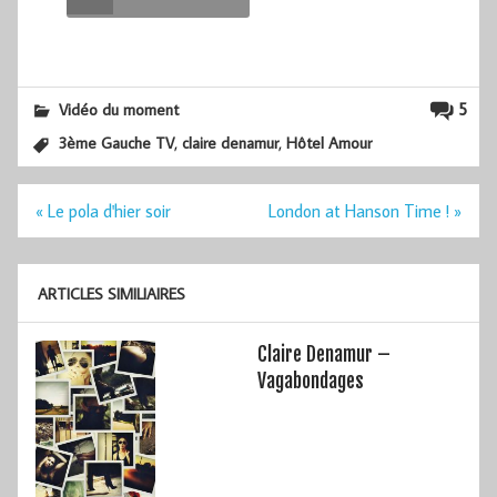
5
Vidéo du moment
,
,
3ème Gauche TV
claire denamur
Hôtel Amour
Navigation
« Le pola d'hier soir
London at Hanson Time ! »
de
l’article
ARTICLES SIMILIAIRES
Claire Denamur –
Vagabondages