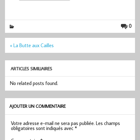
0
Navigation
« La Butte aux Cailles
de
l’article
ARTICLES SIMILIAIRES
No related posts found.
AJOUTER UN COMMENTAIRE
Votre adresse e-mail ne sera pas publiée.
Les champs
obligatoires sont indiqués avec
*