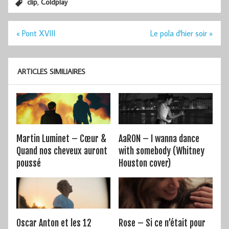
,
clip
Coldplay
Navigation
« Pont XVIII
Le pola d'hier soir »
de
l’article
ARTICLES SIMILIAIRES
Martin Luminet – Cœur &
AaRON – I wanna dance
Quand nos cheveux auront
with somebody (Whitney
poussé
Houston cover)
Oscar Anton et les 12
Rose – Si ce n’était pour