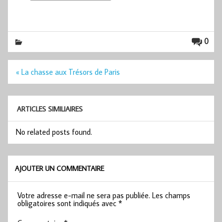
0
Navigation
« La chasse aux Trésors de Paris
de
l’article
ARTICLES SIMILIAIRES
No related posts found.
AJOUTER UN COMMENTAIRE
Votre adresse e-mail ne sera pas publiée.
Les champs
obligatoires sont indiqués avec
*