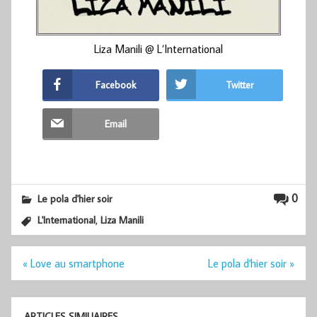
Liza Manili @ L’International
Facebook
Twitter
Email
0
Le pola d'hier soir
,
L'International
Liza Manili
Navigation
« Love au smartphone
Le pola d'hier soir »
de
l’article
ARTICLES SIMILIAIRES