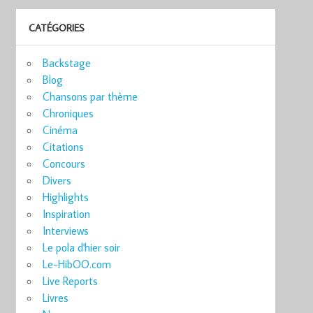
CATÉGORIES
Backstage
Blog
Chansons par thème
Chroniques
Cinéma
Citations
Concours
Divers
Highlights
Inspiration
Interviews
Le pola d'hier soir
Le-HibOO.com
Live Reports
Livres