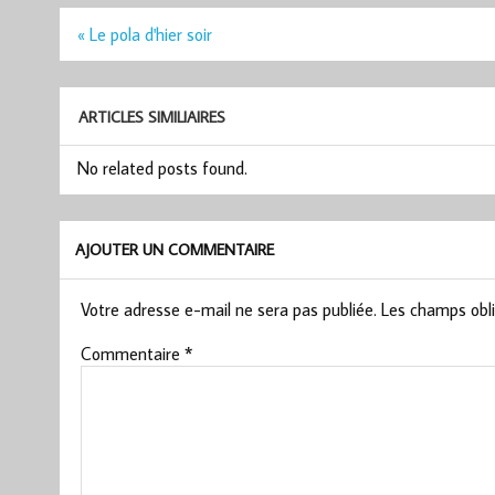
Navigation
« Le pola d'hier soir
de
l’article
ARTICLES SIMILIAIRES
No related posts found.
AJOUTER UN COMMENTAIRE
Votre adresse e-mail ne sera pas publiée.
Les champs obli
Commentaire
*