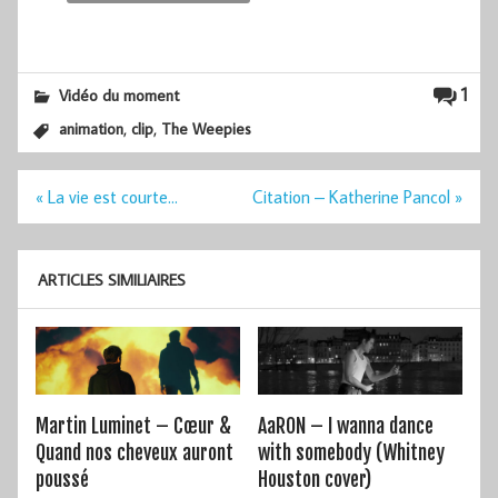
1
Vidéo du moment
,
,
animation
clip
The Weepies
Navigation
« La vie est courte…
Citation – Katherine Pancol »
de
l’article
ARTICLES SIMILIAIRES
Martin Luminet – Cœur &
AaRON – I wanna dance
Quand nos cheveux auront
with somebody (Whitney
poussé
Houston cover)