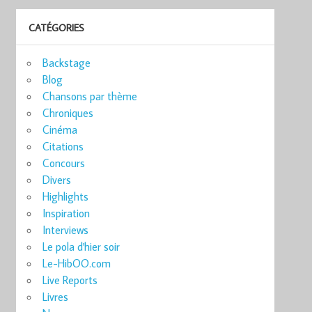
CATÉGORIES
Backstage
Blog
Chansons par thème
Chroniques
Cinéma
Citations
Concours
Divers
Highlights
Inspiration
Interviews
Le pola d'hier soir
Le-HibOO.com
Live Reports
Livres