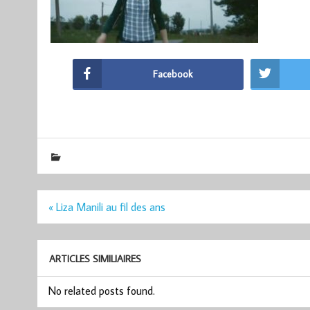
Facebook
Navigation
« Liza Manili au fil des ans
de
l’article
ARTICLES SIMILIAIRES
No related posts found.