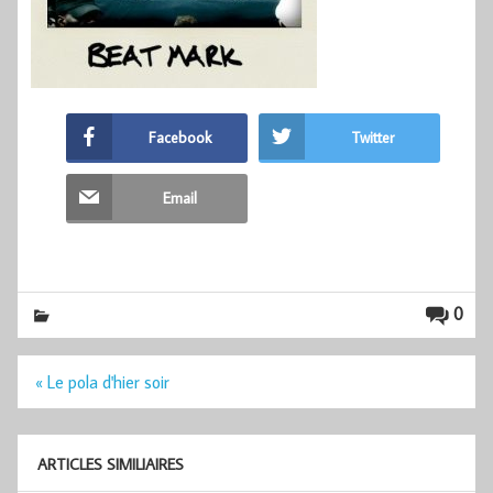
Facebook
Twitter
Email
0
Navigation
« Le pola d'hier soir
de
l’article
ARTICLES SIMILIAIRES