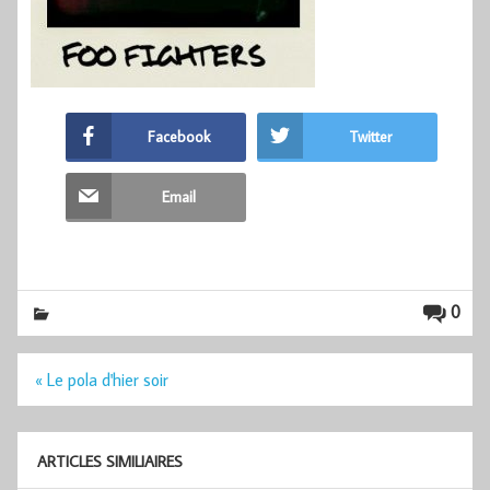
Facebook
Twitter
Email
0
Navigation
« Le pola d'hier soir
de
l’article
ARTICLES SIMILIAIRES