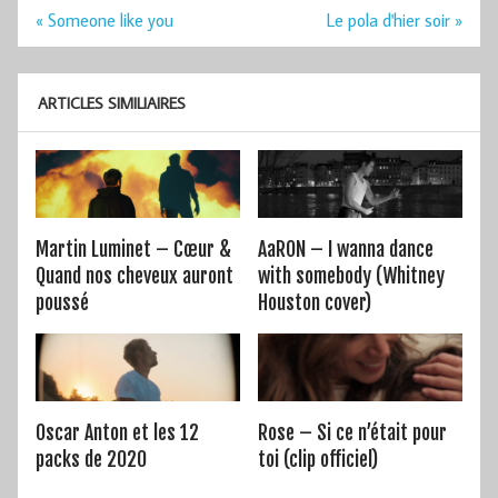
Navigation
« Someone like you
Le pola d'hier soir »
de
l’article
ARTICLES SIMILIAIRES
Martin Luminet – Cœur &
AaRON – I wanna dance
Quand nos cheveux auront
with somebody (Whitney
poussé
Houston cover)
Oscar Anton et les 12
Rose – Si ce n’était pour
packs de 2020
toi (clip officiel)