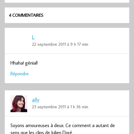
4 COMMENTAIRES
L
22 septembre 2011 à 9 h 17 min
Hhaha! génial!
Répondre
ally
23 septembre 2011 à 1 h 36 min
Soyons amoureuses à deux. Ce comment a autant de
sens que les clips de Julien Doré.