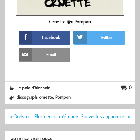
Ornette @u Pompon
Facebook
Twitter
Email
0
Le pola d'hier soir
,
,
discograph
ornette
Pompon
Navigation
« Orelsan – Plus rien ne m'étonne
Sauver les apparences »
de
l’article
ARTICLES SIMILIAIRES