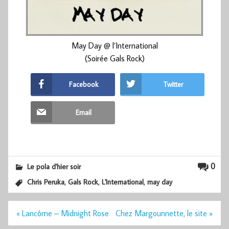
May Day @ l’International
(Soirée Gals Rock)
Facebook
Twitter
Email
0
Le pola d'hier soir
,
,
,
Chris Peruka
Gals Rock
L'International
may day
Navigation
« Lancôme – Midnight Rose
Chez Margounnette, le site »
de