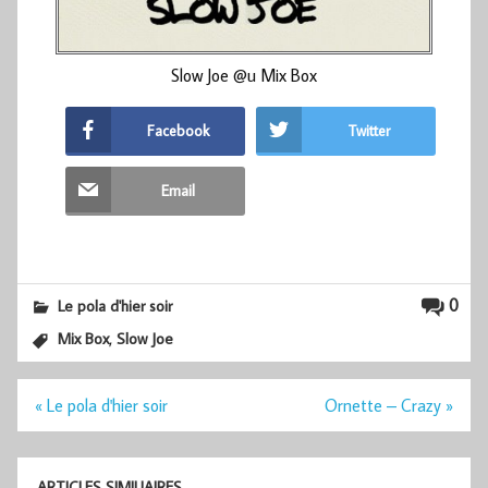
Slow Joe @u Mix Box
Facebook
Twitter
Email
0
Le pola d'hier soir
,
Mix Box
Slow Joe
Navigation
« Le pola d'hier soir
Ornette – Crazy »
de
l’article
ARTICLES SIMILIAIRES