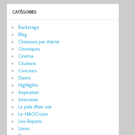
CATÉGORIES
Backstage
Blog
Chansons par thème
Chroniques
Cinéma
Citations
Concours
Divers
Highlights
Inspiration
Interviews
Le pola d'hier soir
Le-HibOO.com
Live Reports
Livres