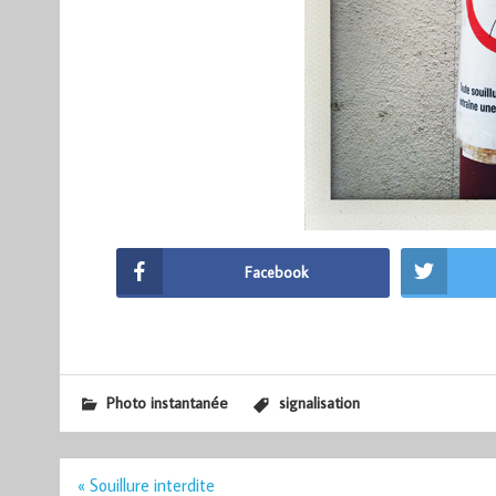
Facebook
Photo instantanée
signalisation
Navigation
« Souillure interdite