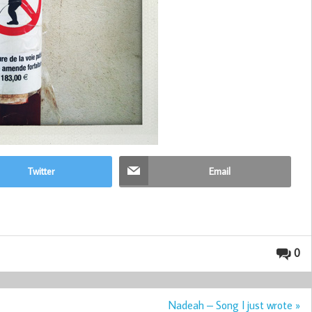
Twitter
Email
0
Nadeah – Song I just wrote »