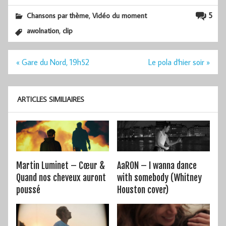
,
5
Chansons par thème
Vidéo du moment
,
awolnation
clip
Navigation
« Gare du Nord, 19h52
Le pola d'hier soir »
de
l’article
ARTICLES SIMILIAIRES
Martin Luminet – Cœur &
AaRON – I wanna dance
Quand nos cheveux auront
with somebody (Whitney
poussé
Houston cover)