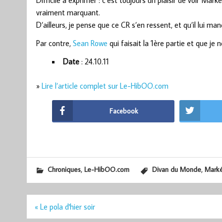
Difficile à exprimer : c’est toujours un plaisir de voir Ma
vraiment marquant.
D’ailleurs, je pense que ce CR s’en ressent, et qu’il l
Par contre,
Sean Rowe
qui faisait la 1ère partie et que je
Date
: 24.10.11
»
Lire l’article complet sur Le-HibOO.com
Facebook
,
,
Chroniques
Le-HibOO.com
Divan du Monde
Marké
Navigation
« Le pola d'hier soir
de
l’article