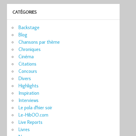
CATÉGORIES
Backstage
Blog
Chansons par thème
Chroniques
Cinéma
Citations
Concours
Divers
Highlights
Inspiration
Interviews
Le pola d'hier soir
Le-HibOO.com
Live Reports
Livres