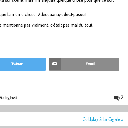
rkéta sur scène, mais il manquait quelque chose pour que ce soit
ui manque la même chose. #dedouanagedeCRpasouf
 ne mentionne pas vraiment, c’était pas mal du tout.
Twitter
Email
2
ta Irglová
Coldplay à La Cigale »