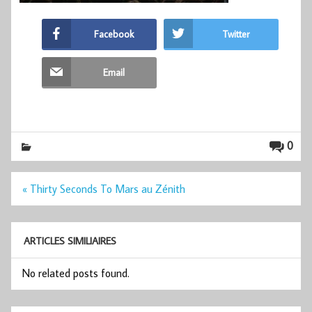
Facebook
Twitter
Email
0
Navigation
« Thirty Seconds To Mars au Zénith
de
l’article
ARTICLES SIMILIAIRES
No related posts found.