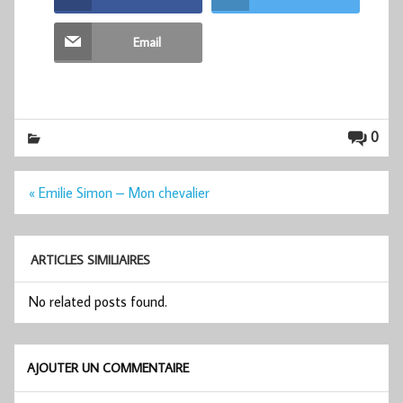
Email
0
Navigation
« Emilie Simon – Mon chevalier
de
l’article
ARTICLES SIMILIAIRES
No related posts found.
AJOUTER UN COMMENTAIRE