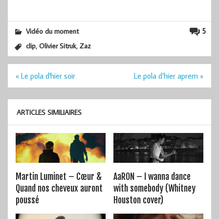
5
Vidéo du moment
,
,
clip
Olivier Sitruk
Zaz
Navigation
« Le pola d'hier soir
Le pola d’hier aprem »
de
l’article
ARTICLES SIMILIAIRES
Martin Luminet – Cœur &
AaRON – I wanna dance
Quand nos cheveux auront
with somebody (Whitney
poussé
Houston cover)