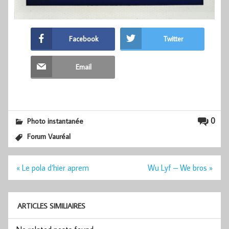
Facebook
Twitter
Email
0
Photo instantanée
Forum Vauréal
Navigation
« Le pola d’hier aprem
Wu Lyf – We bros »
de
l’article
ARTICLES SIMILIAIRES